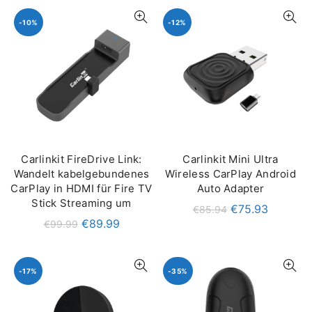
-10%
-12%
Carlinkit FireDrive Link:
Carlinkit Mini Ultra
IN DEN WARENKORB
IN DEN WARENKORB
Wandelt kabelgebundenes
Wireless CarPlay Android
CarPlay in HDMI für Fire TV
Auto Adapter
Stick Streaming um
€
75.93
€
85.94
€
89.99
€
99.99
-17%
-35%