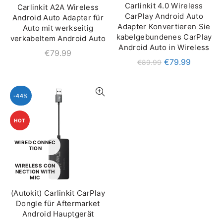
Carlinkit 4.0 Wireless
Carlinkit A2A Wireless
IN DEN WARENKORB
IN DEN WARENKORB
CarPlay Android Auto
Android Auto Adapter für
Adapter Konvertieren Sie
Auto mit werkseitig
kabelgebundenes CarPlay
verkabeltem Android Auto
Android Auto in Wireless
€
79.99
€
79.99
€
89.99
-44%
HOT
WIRED CONNEC
TION
WIRELESS CON
NECTION WITH
MIC
(Autokit) Carlinkit CarPlay
QUICK SHOP
Dongle für Aftermarket
Android Hauptgerät