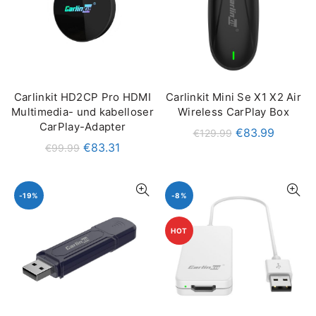
Carlinkit HD2CP Pro HDMI
Carlinkit Mini Se X1 X2 Air
IN DEN WARENKORB
QUICK SHOP
Multimedia- und kabelloser
Wireless CarPlay Box
CarPlay-Adapter
€
83.99
€
129.99
€
83.31
€
99.99
-19%
-8%
HOT