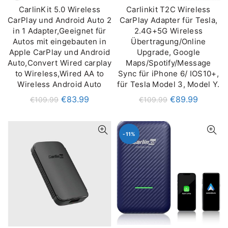
CarlinKit 5.0 Wireless
Carlinkit T2C Wireless
IN DEN WARENKORB
IN DEN WARENKORB
CarPlay und Android Auto 2
CarPlay Adapter für Tesla,
in 1 Adapter,Geeignet für
2.4G+5G Wireless
Autos mit eingebauten in
Übertragung/Online
Apple CarPlay und Android
Upgrade, Google
Auto,Convert Wired carplay
Maps/Spotify/Message
to Wireless,Wired AA to
Sync für iPhone 6/ IOS10+,
Wireless Android Auto
für Tesla Model 3, Model Y.
€
83.99
€
89.99
€
109.99
€
109.99
-11%