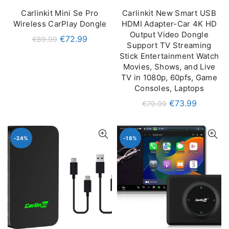
Carlinkit Mini Se Pro
Carlinkit New Smart USB
IN DEN WARENKORB
IN DEN WARENKORB
Wireless CarPlay Dongle
HDMI Adapter-Car 4K HD
Output Video Dongle
€
72.99
€
89.99
Support TV Streaming
Stick Entertainment Watch
Movies, Shows, and Live
TV in 1080p, 60pfs, Game
Consoles, Laptops
€
73.99
€
79.99
-24%
-18%