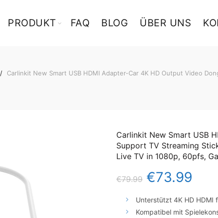
PRODUKT
FAQ
BLOG
ÜBER UNS
KO
Carlinkit New Smart USB HDMI Adapter-Car 4K HD Output Video Dong
Carlinkit New Smart USB 
Support TV Streaming Stic
Live TV in 1080p, 60pfs, 
€
73.99
€
79.99
Unterstützt 4K HD HDMI f
Kompatibel mit Spielekon