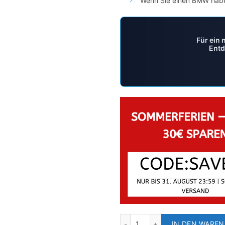
Wenn Sie einen BMW habe
Für ein 
Entd
IN DEN WARE