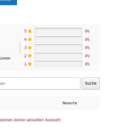
5
0%
4
0%
3
0%
2
0%
ionen
1
0%
Suche
sionen deiner aktuellen Auswahl