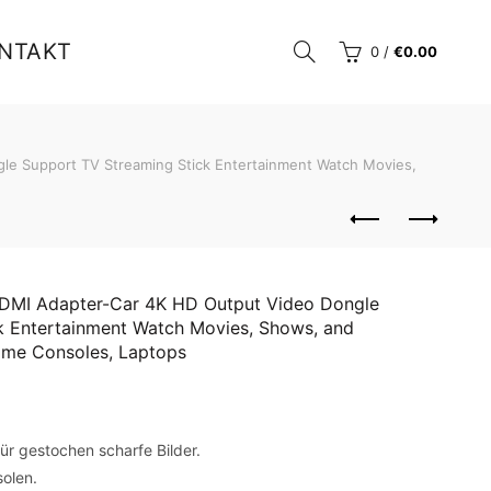
NTAKT
0
/
€
0.00
le Support TV Streaming Stick Entertainment Watch Movies,
HDMI Adapter-Car 4K HD Output Video Dongle
k Entertainment Watch Movies, Shows, and
Game Consoles, Laptops
ür gestochen scharfe Bilder.
solen.