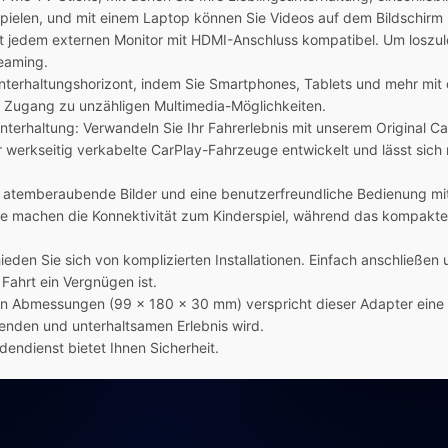
spielen, und mit einem Laptop können Sie Videos auf dem Bildschirm
 fast jedem externen Monitor mit HDMI-Anschluss kompatibel. Um loszu
reaming.
n Unterhaltungshorizont, indem Sie Smartphones, Tablets und mehr mi
s Zugang zu unzähligen Multimedia-Möglichkeiten.
Unterhaltung: Verwandeln Sie Ihr Fahrerlebnis mit unserem Original C
r werkseitig verkabelte CarPlay-Fahrzeuge entwickelt und lässt sich 
 Sie atemberaubende Bilder und eine benutzerfreundliche Bedienung m
machen die Konnektivität zum Kinderspiel, während das kompakte De
ieden Sie sich von komplizierten Installationen. Einfach anschließe
ahrt ein Vergnügen ist.
en Abmessungen (99 x 180 x 30 mm) verspricht dieser Adapter eine be
enden und unterhaltsamen Erlebnis wird.
ndienst bietet Ihnen Sicherheit.