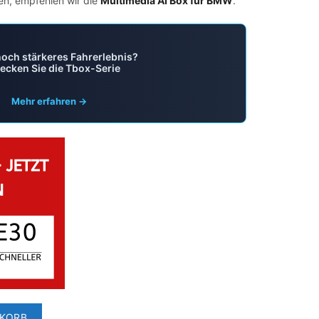
n, empfehlen wir die
Multimedia AI Box für BMW
.
noch stärkeres Fahrerlebnis?
ecken Sie die Tbox-Serie
Mehr erfahren →
NKORB