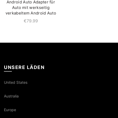
Android Auto Adapter für
Auto mit werkseitig
verkabeltem Android Auto
€
79.99
UNSERE LÄDEN
United States
Australia
Europe