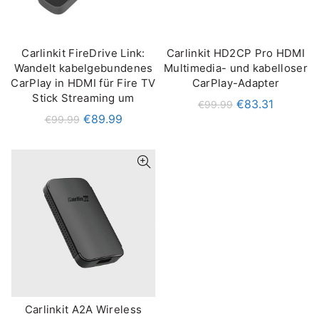
Carlinkit FireDrive Link:
Carlinkit HD2CP Pro HDMI
IN DEN WARENKORB
IN DEN WARENKORB
Wandelt kabelgebundenes
Multimedia- und kabelloser
CarPlay in HDMI für Fire TV
CarPlay-Adapter
Stick Streaming um
€
83.31
€
99.99
€
89.99
€
99.99
Carlinkit A2A Wireless
IN DEN WARENKORB