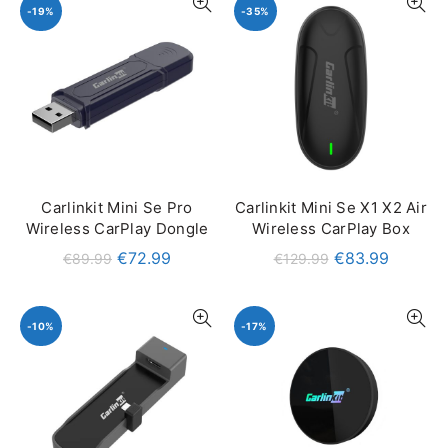
-19%
-35%
Carlinkit Mini Se Pro
Carlinkit Mini Se X1 X2 Air
IN DEN WARENKORB
QUICK SHOP
Wireless CarPlay Dongle
Wireless CarPlay Box
€
72.99
€
83.99
€
89.99
€
129.99
-10%
-17%