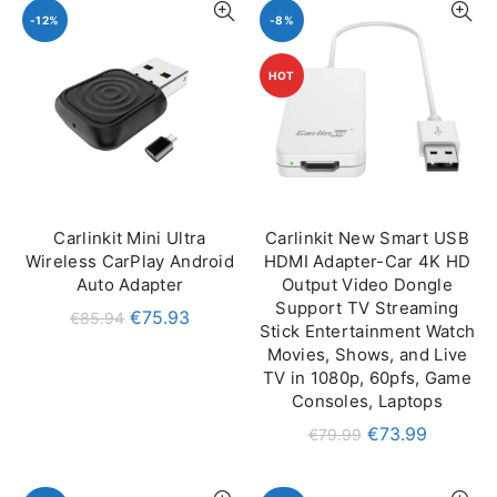
-12%
-8%
HOT
Carlinkit Mini Ultra
Carlinkit New Smart USB
IN DEN WARENKORB
IN DEN WARENKORB
Wireless CarPlay Android
HDMI Adapter-Car 4K HD
Auto Adapter
Output Video Dongle
Support TV Streaming
€
75.93
€
85.94
Stick Entertainment Watch
Movies, Shows, and Live
TV in 1080p, 60pfs, Game
Consoles, Laptops
€
73.99
€
79.99