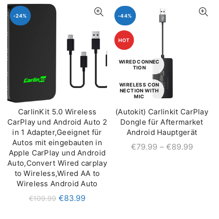
-24%
-44%
HOT
WIRED CONNEC
TION
WIRELESS CON
NECTION WITH
MIC
CarlinKit 5.0 Wireless
(Autokit) Carlinkit CarPlay
IN DEN WARENKORB
QUICK SHOP
CarPlay und Android Auto 2
Dongle für Aftermarket
in 1 Adapter,Geeignet für
Android Hauptgerät
Autos mit eingebauten in
€
79.99
–
€
89.99
Apple CarPlay und Android
Auto,Convert Wired carplay
to Wireless,Wired AA to
Wireless Android Auto
€
83.99
€
109.99