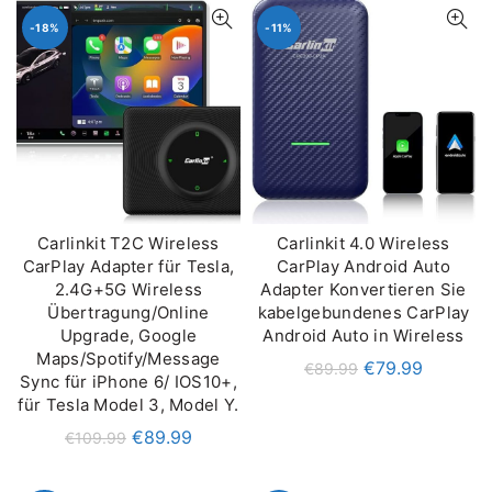
-18%
-11%
Carlinkit T2C Wireless
Carlinkit 4.0 Wireless
IN DEN WARENKORB
IN DEN WARENKORB
CarPlay Adapter für Tesla,
CarPlay Android Auto
2.4G+5G Wireless
Adapter Konvertieren Sie
Übertragung/Online
kabelgebundenes CarPlay
Upgrade, Google
Android Auto in Wireless
Maps/Spotify/Message
€
79.99
€
89.99
Sync für iPhone 6/ IOS10+,
für Tesla Model 3, Model Y.
€
89.99
€
109.99