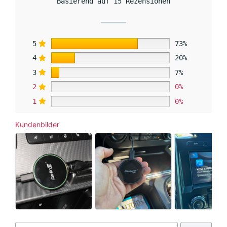
Basierend auf 15 Rezensionen
5
73%
4
20%
3
7%
2
0%
1
0%
Kundenbilder