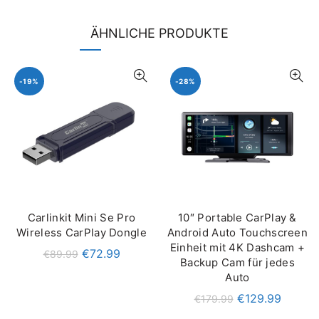
ÄHNLICHE PRODUKTE
-19%
-28%
Carlinkit Mini Se Pro
10″ Portable CarPlay &
IN DEN WARENKORB
QUICK SHOP
Wireless CarPlay Dongle
Android Auto Touchscreen
Einheit mit 4K Dashcam +
€
72.99
€
89.99
Backup Cam für jedes
Auto
€
129.99
€
179.99