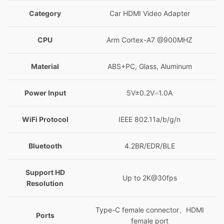
Category
Car HDMI Video Adapter
CPU
Arm Cortex-A7 @900MHZ
Material
ABS+PC, Glass, Aluminum
Power Input
5V±0.2V⎓1.0A
WiFi Protocol
IEEE 802.11a/b/g/n
Bluetooth
4.2BR/EDR/BLE
Support HD
Up to 2K@30fps
Resolution
Type-C female connector、HDMI
Ports
female port