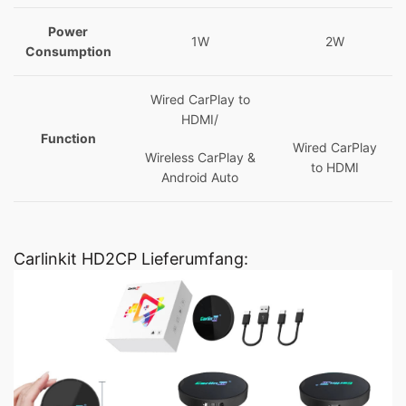
Power
1W
2W
Consumption
Wired CarPlay to
HDMI/
Function
Wired CarPlay
Wireless CarPlay &
to HDMI
Android Auto
Carlinkit HD2CP Lieferumfang: