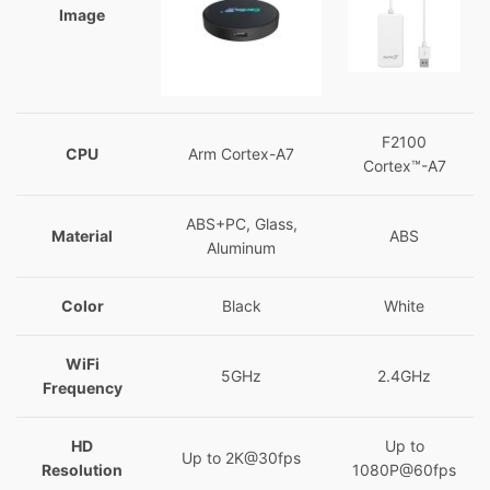
Image
F2100
CPU
Arm Cortex-A7
Cortex™-A7
ABS+PC, Glass,
Material
ABS
Aluminum
Color
Black
White
WiFi
5GHz
2.4GHz
Frequency
HD
Up to
Up to 2K@30fps
Resolution
1080P@60fps