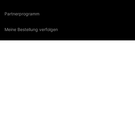
Partnerprogramm
Meine Bestellung verfolgen
ÜBER UNS
ADDRESS
:No. 279 Chiling Road, Chiling Road Street, Tianxin
District, Changsha City, Hunan, 410111
Email:
Service@Carlinkitfactory.Com
Tel:
+86199 2533 6694
Skype:
service@Carlinkitfactory.Com