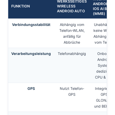
WERKSSEITIGES
ANDROID
FUNKTION
WIRELESS
IOS AI BOX
ANDROID AUTO
(MMB)
Verbindungsstabilität
Abhängig vom
Unabhängig
Telefon-WLAN,
keine WLAN
anfällig für
Abhängigkei
Abbrüche
vom Telefon
Verarbeitungsleistung
Telefonabhängig
Onboard
Android-
System,
dedizierte
CPU & RAM
GPS
Nutzt Telefon-
Integriertes
GPS
GPS,
GLONASS
und BEIDOU