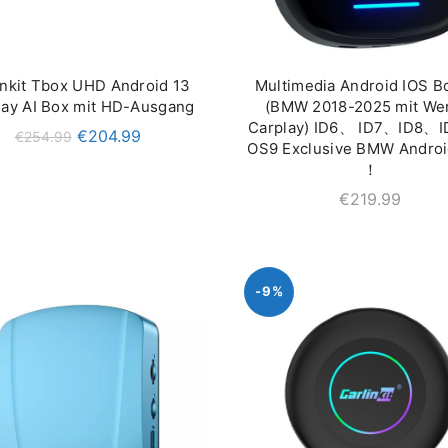
inkit Tbox UHD Android 13
Multimedia Android IOS Bo
IN DEN WARENKORB
QUICK SHOP
lay AI Box mit HD-Ausgang
(BMW 2018-2025 mit We
Carplay) ID6、 ID7、ID8、
€
204.99
€
254.99
OS9 Exclusive BMW Androi
！
€
219.99
-9%