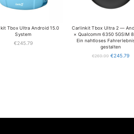
nkit Tbox Ultra Android 15.0
Carlinkit Tbox Ultra 2 — An
IN DEN WARENKORB
IN DEN WARENKOR
System
× Qualcomm 6350 5GSIM 
Ein nahtloses Fahrerlebni
€
245.79
gestalten
€
245.79
€
269.99