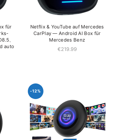
x für
Netflix & YouTube auf Mercedes
IN DEN WARENKORB
rks-
CarPlay — Android AI Box für
ID8.5、
Mercedes Benz
d auto
€
219.99
-12%