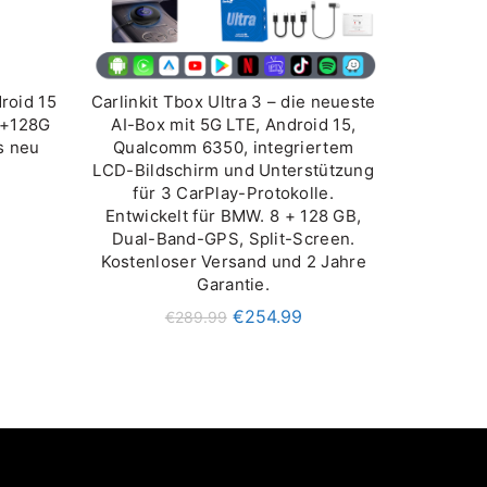
droid 15
Carlinkit Tbox Ultra 3 – die neueste
B
IN DEN WARENKORB
8+128G
AI-Box mit 5G LTE, Android 15,
s neu
Qualcomm 6350, integriertem
LCD-Bildschirm und Unterstützung
für 3 CarPlay-Protokolle.
Entwickelt für BMW. 8 + 128 GB,
Dual-Band-GPS, Split-Screen.
Kostenloser Versand und 2 Jahre
Garantie.
€
254.99
€
289.99