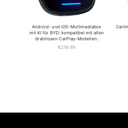
Android- und iOS-Multimediabox
Carli
IN DEN WARENKORB
mit KI für BYD: kompatibel mit allen
drahtlosen CarPlay-Modellen.
€
219.99