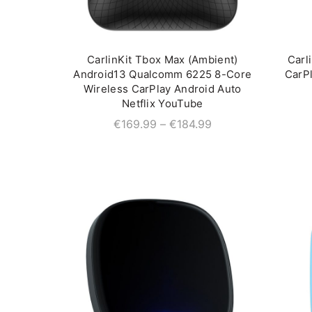
CarlinKit Tbox Max (Ambient)
Carl
QUICK SHOP
Android13 Qualcomm 6225 8-Core
CarP
Wireless CarPlay Android Auto
Netflix YouTube
€
169.99
–
€
184.99