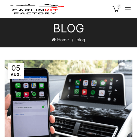
0
BLOG
Home
blog
05
AUG.