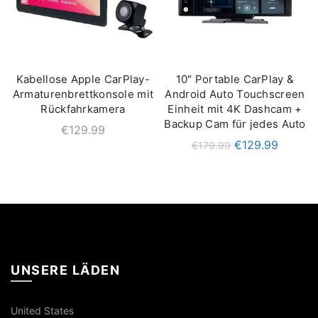
Kabellose Apple CarPlay-
10″ Portable CarPlay &
IN DEN WARENKORB
QUICK SHOP
Armaturenbrettkonsole mit
Android Auto Touchscreen
Rückfahrkamera
Einheit mit 4K Dashcam +
Backup Cam für jedes Auto
€
129.99
€
129.99
€
179.99
UNSERE LÄDEN
United States