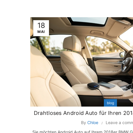
18
MAI
blog
Drahtloses Android Auto für Ihren 2
By
Chloe
Leave a com
Sie möchten Android Auto auf Ihrem 2018er BMW G