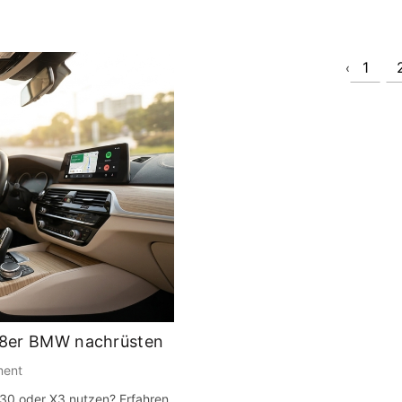
1
‹
018er BMW nachrüsten
ment
30 oder X3 nutzen? Erfahren