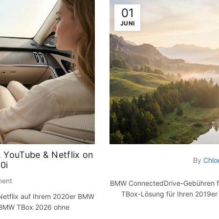
01
JUNI
 YouTube & Netflix on
By
Chlo
0i
ment
BMW ConnectedDrive-Gebühren für 
TBox-Lösung für Ihren 2019er 
Netflix auf Ihrem 2020er BMW
y BMW TBox 2026 ohne