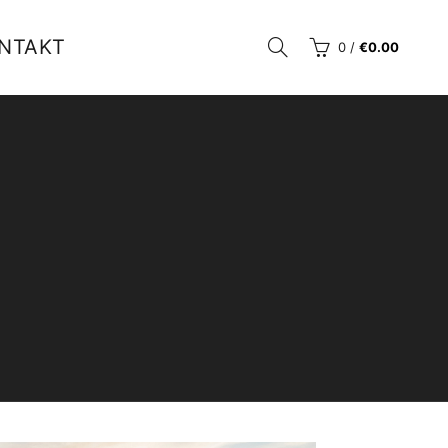
NTAKT
0
/
€
0.00