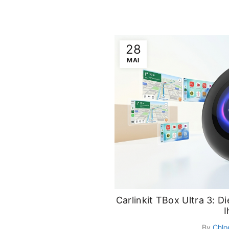
28
MAI
Carlinkit TBox Ultra 3: D
I
By
Chlo