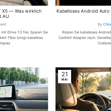
 X5 — Was wirklich
Kabelloses Android Auto
it AU
ment
By
Chlo
it iDrive 7.0 frei. Sparen Sie
Rüsten Sie kabelloses Androi
inkit TBox bringt kabellose
Carlinkit-Adapter nach. Genieß
Display
Codieren
21
MAI