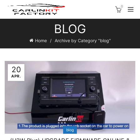
0
BLOG
Home
Archive by Category "blog"
20
APR.
blog