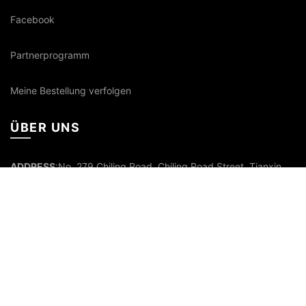
Facebook
Partnerprogramm
Meine Bestellung verfolgen
ÜBER UNS
ADDRESS
:No. 279 Chiling Road, Chiling Road Street, Tianxin
District, Changsha City, Hunan, 410111
Email:
Service@Carlinkitfactory.Com
Tel:
+86199 2533 6694
Skype:
service@Carlinkitfactory.Com