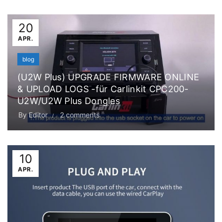
20
APR.
blog
(U2W Plus) UPGRADE FIRMWARE ONLINE
& UPLOAD LOGS -für Carlinkit CPC200-
U2W/U2W Plus Dongles
By
Editor
2 comments
10
APR.