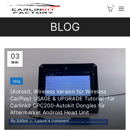
0
BLOG
03
MAI
blog
(Autokit, Wireless Version für Wireless
CarPlay) USAGE & UPGRADE Tutorial -für
Carlinkit CPC200-Autokit Dongles für
Aftermarket Android Head Unit
By
Editor
Leave a comment