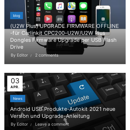
blog
(U2W Plus) UPGRADE FIRMWARE OFFLINE
-für Carlinkit CPC200-U2W/U2W Plus
Dongles Firmware Upgrade per USB Flash
Drive
By
Editor
2 comments
03
APR.
News
Android USB Produkte-Autokit 2021 neue
Version und Upgrade-Anleitung
By
Editor
Leave a comment