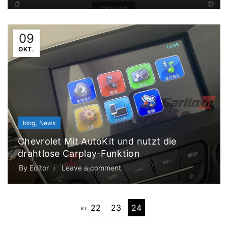
09
OKT.
,
blog
News
Chevrolet Mit AutoKit und nutzt die
drahtlose Carplay-Funktion
By
Editor
Leave a comment
22
23
24
«
‹