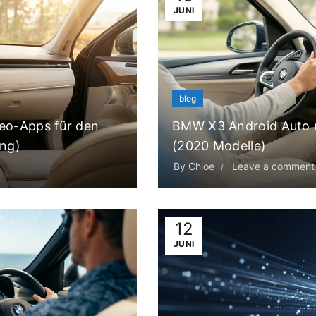
JUNI
blog
deo-Apps für den
BMW X3 Android Auto n
ung)
(2020 Modelle)
By
Chloe
Leave a comment
12
JUNI