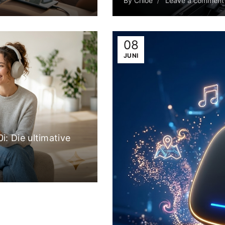
By
Chloe
Leave a comment
08
JUNI
: Die ultimative