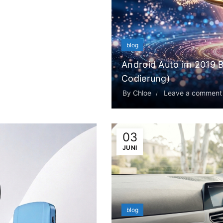
blog
Android Auto im 2019
Codierung)
By
Chloe
Leave a comment
03
JUNI
blog