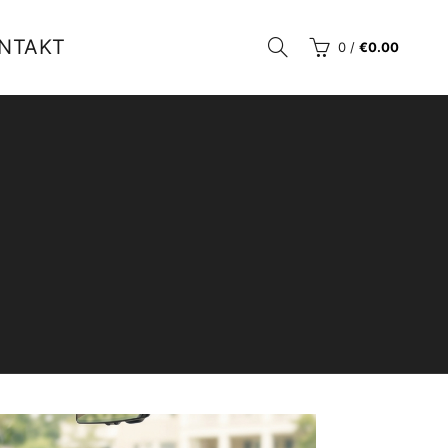
NTAKT
0
/
€
0.00