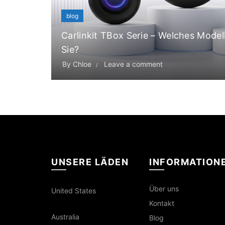
blog
Carlinkit TBox Serie – Welches Modell 
Sie?
By
Chloe
Leave a comment
UNSERE LÄDEN
INFORMATION
Über uns
United States
Kontakt
Australia
Blog