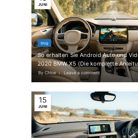
JUNI
blog
So erhalten Sie Android Auto und Vi
2020 BMW X5 (Die komplette Anleit
By
Chloe
Leave a comment
15
JUNI