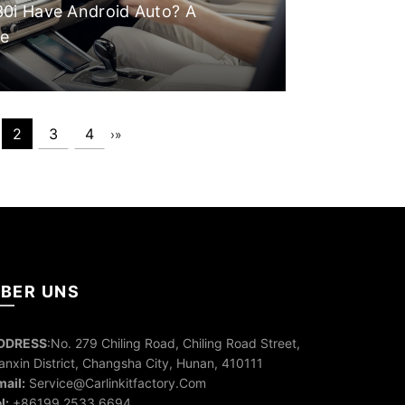
0i Have Android Auto? A
de
2
3
4
›
»
BER UNS
DDRESS
:No. 279 Chiling Road, Chiling Road Street,
anxin District, Changsha City, Hunan, 410111
ail:
Service@Carlinkitfactory.Com
l:
+86199 2533 6694