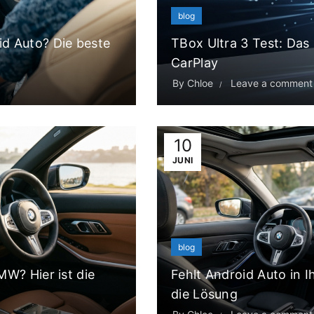
blog
d Auto? Die beste
TBox Ultra 3 Test: Das 
CarPlay
By
Chloe
Leave a comment
10
JUNI
blog
W? Hier ist die
Fehlt Android Auto in 
die Lösung