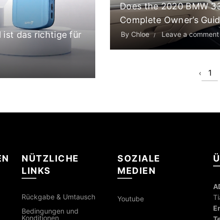
Does the 2020 BMW 33
Complete Owner’s Gui
ist das richtige für
By
Chloe
Leave a comment
1
‹
EN
NÜTZLICHE
SOZIALE
Ü
LINKS
MEDIEN
A
Rückgabe & Umtausch
Ti
Youtube
Em
Bedingungen und
Konditionen
Te