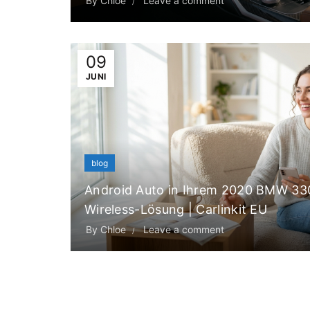
By
Chloe
Leave a comment
09
JUNI
blog
Android Auto in Ihrem 2020 BMW 330i
Wireless-Lösung | Carlinkit EU
By
Chloe
Leave a comment