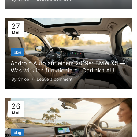
27
MAI
blog
Android Auto auf einem 2019er BMW X5 —
Was wirklich funktioniert | Carlinkit AU
By
Chloe
Leave a comment
26
MAI
blog