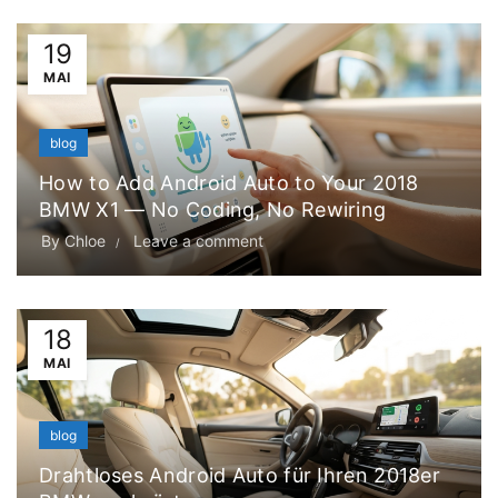
19
MAI
blog
How to Add Android Auto to Your 2018
BMW X1 — No Coding, No Rewiring
By
Chloe
Leave a comment
18
MAI
blog
Drahtloses Android Auto für Ihren 2018er