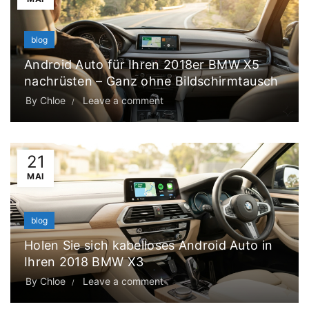
blog
Android Auto für Ihren 2018er BMW X5
nachrüsten – Ganz ohne Bildschirmtausch
By
Chloe
Leave a comment
21
MAI
blog
Holen Sie sich kabelloses Android Auto in
Ihren 2018 BMW X3
By
Chloe
Leave a comment