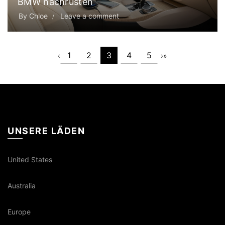
BMW nachrüsten
By
Chloe
Leave a comment
1
2
3
4
5
‹
›
»
UNSERE LÄDEN
United States
Australia
Europe