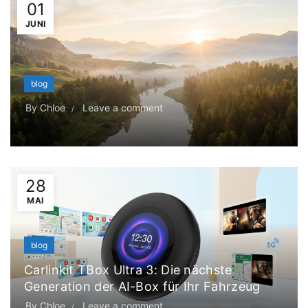
01
JUNI
blog
By
Chloe
Leave a comment
28
MAI
blog
Carlinkit TBox Ultra 3: Die nächste
Generation der AI-Box für Ihr Fahrzeug
By
Chloe
Leave a comment